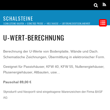
SCHALSTEINE
SCHALSTEINE KAUFEN ✓ GÜNSTIGE PREISE ✓ VIELE MASSE ✓ LIEFERUNG DEUTSCHLANDWEIT
U-WERT-BERECHNUNG
Berechnung der U-Werte von Bodenplatte, Wände und Dach.
Schematische Zeichnungen, Übermittlung in elektronischer Form.
Geeignet für Passivhäuser, KFW 40, KFW 55, Nullenergiehäuser,
Plusenergiehäuser, Altbauten, usw…
Pauschal 89,00 €
Styrodur® und Neopor® sind eingetragene Warenzeichen der Firma BASF
AG