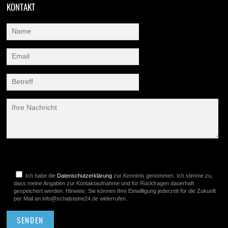
KONTAKT
Bitte lasse dieses Feld leer.
Ich habe die
Datenschutzerklärung
zur Kenntnis genommen. Ich stimme zu,
dass meine Angaben zur Kontaktaufnahme und für Rückfragen dauerhaft
gespeichert werden. Hinweis: Sie können Ihre Einwilligung jederzeit für die Zukunft
per Mail an info@schalsteine24.de widerrufen..